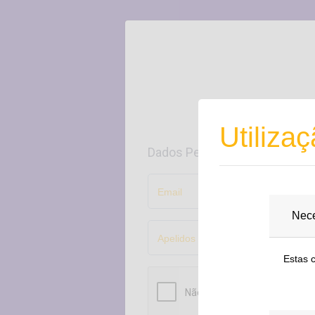
Preencha o seguinte 
Utiliza
Dados Pessoais
Email
Nece
Apelidos
Estas 